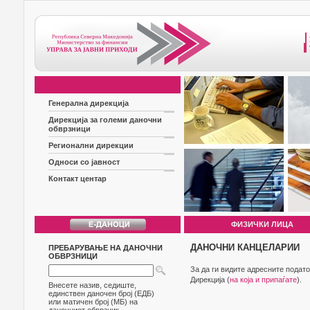
Генерална дирекција
Дирекција за големи даночни
обврзници
Регионални дирекции
Односи со јавност
Контакт центар
ФИЗИЧКИ ЛИЦА
ДАНОЧНИ КАНЦЕЛАРИИ
ПРЕБАРУВАЊЕ НА ДАНОЧНИ
ОБВРЗНИЦИ
За да ги видите адресните подат
Дирекција (
на која и припаѓате
).
Внесете назив, седиште,
единствен даночен број (ЕДБ)
или матичен број (МБ) на