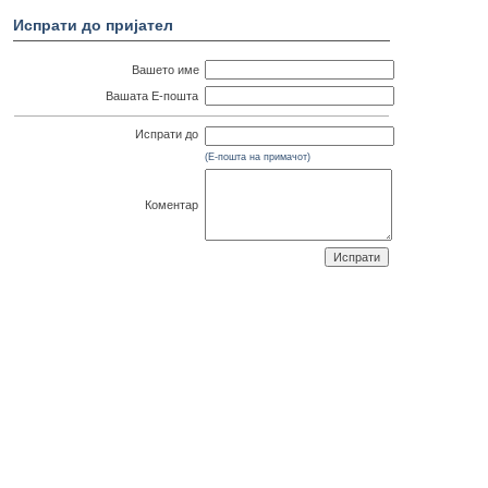
Испрати до пријател
Вашето име
Вашата Е-пошта
Испрати до
(Е-пошта на примачот)
Коментар