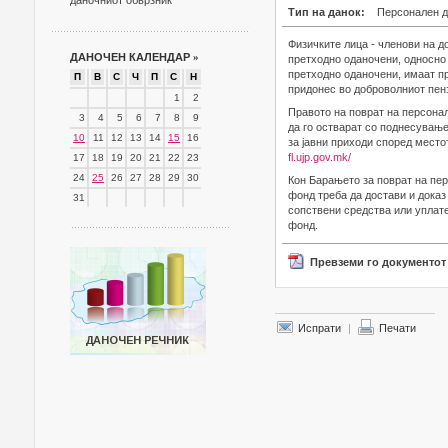
даночниот обврзник
Тип на данок:
Персонален д
Физичките лица - членови на д
ДАНОЧЕН КАЛЕНДАР
»
претходно оданочени, односно
претходно оданочени, имаат пр
П
В
С
Ч
П
С
Н
придонес во доброволниот пен
1
2
Правото на поврат на персона
3
4
5
6
7
8
9
да го остварат со поднесување
10
11
12
13
14
15
16
за јавни приходи според место
fl.ujp.gov.mk/
17
18
19
20
21
22
23
24
25
26
27
28
29
30
Кон Барањето за поврат на пер
фонд треба да достави и доказ
31
сопствени средства или уплате
фонд.
Превземи го документот
Испрати
|
Печати