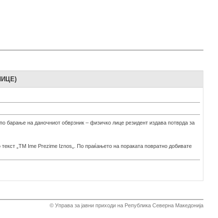
ЛИЦЕ)
по барање на даночниот обврзник – физичко лице резидент издава потврда за
текст „TM Ime Prezime Iznos„. По праќањето на пораката повратно добивате
© Управа за јавни приходи на Република Северна Македонија