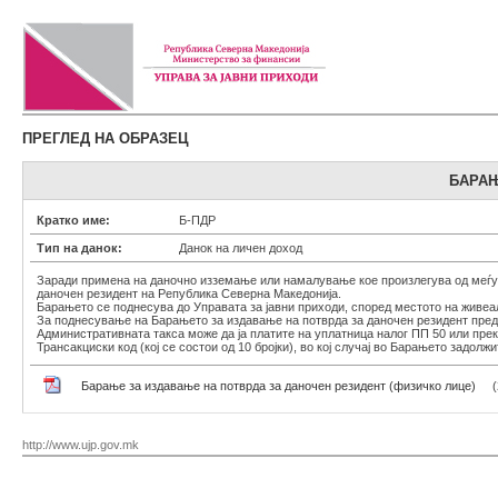
ПРЕГЛЕД НА ОБРАЗЕЦ
БАРАЊ
Кратко име:
Б-ПДР
Тип на данок:
Данок на личен доход
Заради примена на даночно изземање или намалување кое произлегува од меѓун
даночен резидент на Република Северна Македонија.
Барањето се поднесува до Управата за јавни приходи, според местото на живеа
За поднесување на Барањето за издавање на потврда за даночен резидент пред
Административната такса може да ја платите на уплатница налог ПП 50 или пре
Трансакциски код (кој се состои од 10 бројки), во кој случај во Барањето задолж
Барање за издавање на потврда за даночен резидент (физичко лице)
http://www.ujp.gov.mk