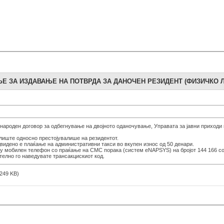
Е ЗА ИЗДАВАЊЕ НА ПОТВРДА ЗА ДАНОЧЕН РЕЗИДЕНТ (ФИЗИЧКО 
ароден договор за одбегнување на двојното оданочување, Управата за јавни приходи 
лиште односно престојувалише на резидентот.
видено е плаќање на административни такси во вкупен износ од 50 денари.
ку мобилен телефон со праќање на СМС порака (систем eNAPSYS) на бројот 144 166 со 
ително го наведувате трансакцискиот код.
(249 KB)