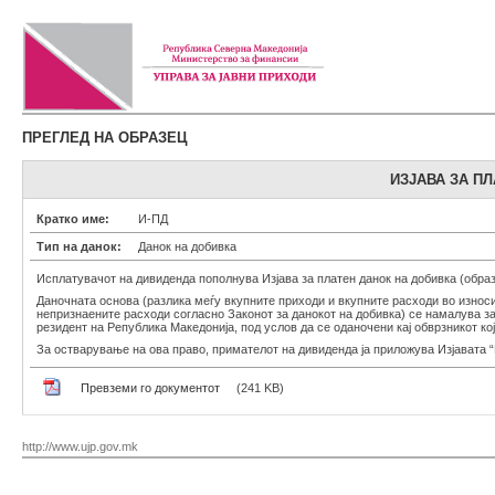
ПРЕГЛЕД НА ОБРАЗЕЦ
ИЗЈАВА ЗА П
Кратко име:
И-ПД
Тип на данок:
Данок на добивка
Исплатувачот на дивиденда пополнува Изјава за платен данок на добивка (образ
Даночната основа (разлика меѓу вкупните приходи и вкупните расходи во износ
непризнаените расходи согласно Законот за данокот на добивка) се намалува за
резидент на Република Македонија, под услов да се оданочени кај обврзникот ко
За остварување на ова право, примателот на дивиденда ја приложува Изјавата 
Превземи го документот
(241 KB)
http://www.ujp.gov.mk