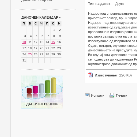
даночниот обврзник
Тип на данок:
Друго
Надзор над спроведувањето на
ДАНОЧЕН КАЛЕНДАР
»
приватниот сектор, врши Управ
Надзорот над спроведувањето 
П
В
С
Ч
П
С
Н
известување од суд дека е дон
1
2
правосилно и извршно решение
3
4
5
6
7
8
9
постапка за присилна наплата 
известување од извршител за 
10
11
12
13
14
15
16
Судот, нотарот, односно изврш
17
18
19
20
21
22
23
донесувањето на пресудата, о
24
25
26
27
28
29
30
Во случај кога деловните тра
се поднесува до надлежната Ре
31
администрира должникот од пр
Известување
(290 KB)
Испрати
|
Печати