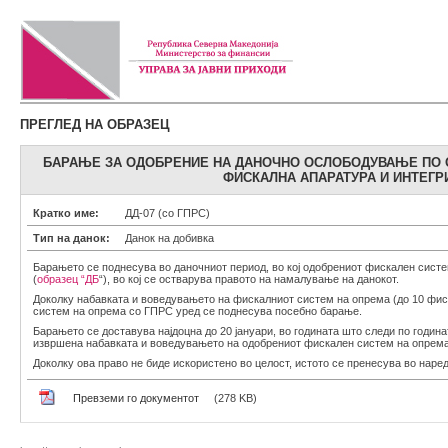
ПРЕГЛЕД НА ОБРАЗЕЦ
БАРАЊЕ ЗА ОДОБРЕНИЕ НА ДАНОЧНО ОСЛОБОДУВАЊЕ ПО 
ФИСКАЛНА АПАРАТУРА И ИНТЕГР
Кратко име:
ДД-07 (со ГПРС)
Тип на данок:
Данок на добивка
Барањето се поднесува во даночниот период, во кој одобрениот фискален сист
(
образец “ДБ
“), во кој се остварува правото на намалување на данокот.
Доколку набавката и воведувањето на фискалниот систем на опрема (до 10 фиск
систем на опрема со ГПРС уред се поднесува посебно барање.
Барањето се доставува најдоцна до 20 јануари, во годината што следи по година
извршена набавката и воведувањето на одобрениот фискален систем на опрема
Доколку ова право не биде искористено во целост, истото се пренесува во наре
Превземи го документот
(278 KB)