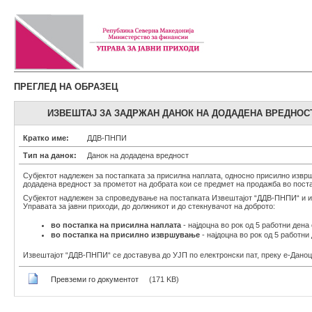
ПРЕГЛЕД НА ОБРАЗЕЦ
ИЗВЕШТАЈ ЗА ЗАДРЖАН ДАНОК НА ДОДАДЕНА ВРЕДНОС
Кратко име:
ДДВ-ПНПИ
Тип на данок:
Данок на додадена вредност
Субјектот надлежен за постапката за присилна наплата, односно присилно изврш
додадена вредност за прометот на добрата кои се предмет на продажба во пос
Субјектот надлежен за спроведување на постапката Извештајот “ДДВ-ПНПИ“ и изг
Управата за јавни приходи, до должникот и до стекнувачот на доброто:
во постапка на присилна наплата
- најдоцна во рок од 5 работни дена
во постапка на присилно извршување
- најдоцна во рок од 5 работни
Извештајот “ДДВ-ПНПИ“ се доставува до УЈП по електронски пат, преку е-Дано
Превземи го документот
(171 KB)