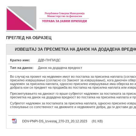
ПРЕГЛЕД НА ОБРАЗЕЦ
ИЗВЕШТАЈ ЗА ПРЕСМЕТКА НА ДАНОК НА ДОДАДЕНА ВРЕДН
Кратко име:
ДДВ-ПНПИ/ДС
Тип на данок:
Данок на додадена вредност
Во случај на промет на недвижен имот во постапка за присилна наплата (соглас
присилно извршување (согласно со Законот за извршување), кога даночен обврзн
надлежен за присилна наплата, односно присилно извршување има обврска во им
добрата кои се предмет на продажба во постапка на присилна наплата или изв
Пресметувањето на данокот го врши субјектот надлежен за постапката за прис
пресметка на данок на додадена вредност во постапка на присилна наплата и 
Субјектот надлежен за постапката за присилна наплата, односно присилно извр
стекнување со сопственост на движните и недвижните добра, да ги достави до д
DDV-PNPI-DS_Izvestaj_270-23_20.12.2023
(81 KB)