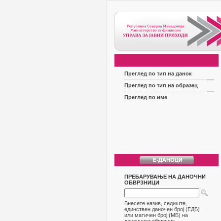
Преглед по тип на данок
Преглед по тип на образец
Преглед по име
ПРЕБАРУВАЊЕ НА ДАНОЧНИ
ОБВРЗНИЦИ
Внесете назив, седиште,
единствен даночен број (ЕДБ)
или матичен број (МБ) на