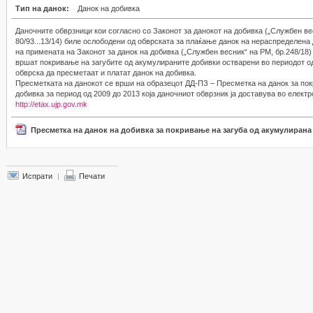
Тип на данок:
Данок на добивка
Даночните обврзници кои согласно со Законот за данокот на добивка („Службен ве
80/93...13/14) биле ослободени од обврската за плаќање данок на нераспределена
на примената на Законот за данок на добивка („Службен весник“ на РМ, бр.248/18)
вршат покривање на загубите од акумулираните добивки остварени во периодот од
обврска да пресметаат и платат данок на добивка.
Пресметката на данокот се врши на образецот ДД-ПЗ – Пресметка на данок за по
добивка за период од 2009 до 2013 која даночниот обврзник ја доставува во елект
http://etax.ujp.gov.mk
Пресметка на данок на добивка за покривање на загуба од акумулирана
Испрати
|
Печати