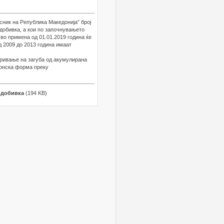
сник на Република Македонија” број
 добивка, а кои по започнувањето
 во примена од 01.01.2019 година ќе
 2009 до 2013 година имаат
кривање на загуба од акумулирана
ронска форма преку
 добивка
(194 KB)