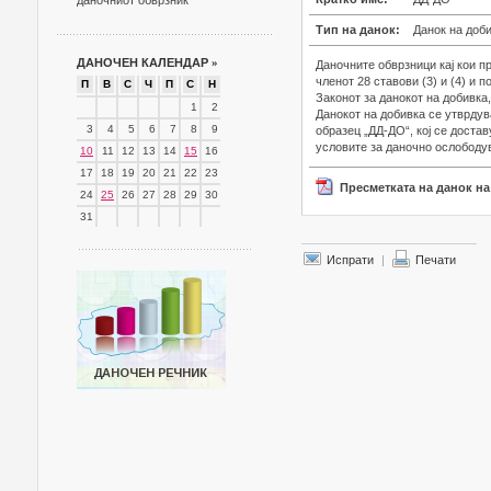
даночниот обврзник
Тип на данок:
Данок на доб
ДАНОЧЕН КАЛЕНДАР
»
Даночните обврзници кај кои 
членот 28 ставови (3) и (4) и 
П
В
С
Ч
П
С
Н
Законот за данокот на добивка,
1
2
Данокот на добивка се утврдув
3
4
5
6
7
8
9
образец „ДД-ДО“, кој се доста
условите за даночно ослободу
10
11
12
13
14
15
16
17
18
19
20
21
22
23
Пресметката на данок н
24
25
26
27
28
29
30
31
Испрати
|
Печати