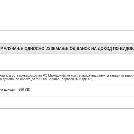
АМАЛУВАЊЕ ОДНОСНО ИЗЗЕМАЊЕ ОД ДАНОК НА ДОХОД ПО ВИДОВ
жава, а остварува доход во РС Македонија на кои се задржува данок, а заради оствар
а држава, се обраќа до УЈП со Барање (образец "Б-ИДД/ВП").
на доходи
(86 KB)