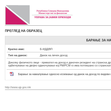
ПРЕГЛЕД НА ОБРАЗЕЦ
БАРАЊЕ ЗА Н
Кратко име:
Б-ИДД/ВП
Тип на данок:
Данок на личен доход
Доколку физичкото лице - примател на доход е даночен резидент на странска др
одбегнување на двојно оданочување кој РМ/РСМ го има потпишано со странскат
Барање за намалување односно изземање од данок на доход по видови 
http://www.ujp.gov.mk