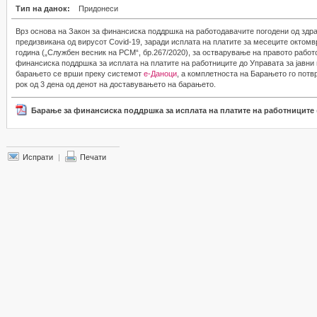
Тип на данок:
Придонеси
Врз основа на Закон за финансиска поддршка на работодавачите погодени од здр
предизвикана од вирусот Covid-19, заради исплата на платите за месеците октом
година („Службен весник на РСМ“, бр.267/2020), за остварување на правото рабо
финансиска поддршка за исплата на платите на работниците до Управата за јавн
барањето се врши преку системот
е-Даноци
, а комплетноста на Барањето го потв
рок од 3 дена од денот на доставувањето на барањето.
Барање за финансиска поддршка за исплата на платите на работниците
Испрати
|
Печати