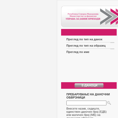
Преглед по тип на данок
Преглед по тип на образец
Преглед по име
ПРЕБАРУВАЊЕ НА ДАНОЧНИ
ОБВРЗНИЦИ
Внесете назив, седиште,
единствен даночен број (ЕДБ)
или матичен број (МБ) на