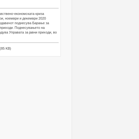
авствено-економската криза
ври, ноември и декември 2020
тодавачот поднесува Барање за
и приходи. Поднесувањето на
рдува Управата за јавни приходи, во
(85 KB)