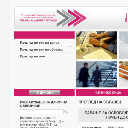
Преглед по тип на данок
Преглед по тип на образец
Преглед по име
ФИЗИЧКИ ЛИЦА
ПРЕГЛЕД НА ОБРАЗЕЦ
ПРЕБАРУВАЊЕ НА ДАНОЧНИ
ОБВРЗНИЦИ
БАРАЊЕ ЗА ОСЛОБОД
ЛИЧЕН ДОХ
Внесете назив, седиште,
единствен даночен број (ЕДБ)
или матичен број (МБ) на
Кратко име:
ДЛД-ОМА/1