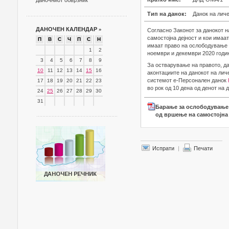
даночниот обврзник
Тип на данок:
Данок на лич
ДАНОЧЕН КАЛЕНДАР
»
Согласно Законот за данокот н
самостојна дејност и кои има
П
В
С
Ч
П
С
Н
имаат право на ослободување 
1
2
ноември и декември 2020 годин
3
4
5
6
7
8
9
За остварување на правото, д
10
11
12
13
14
15
16
аконтациите на данокот на лич
системот е-Персонален данок
17
18
19
20
21
22
23
во рок од 10 дена од денот на
24
25
26
27
28
29
30
31
Барање за ослободување 
од вршење на самостојна 
Испрати
|
Печати