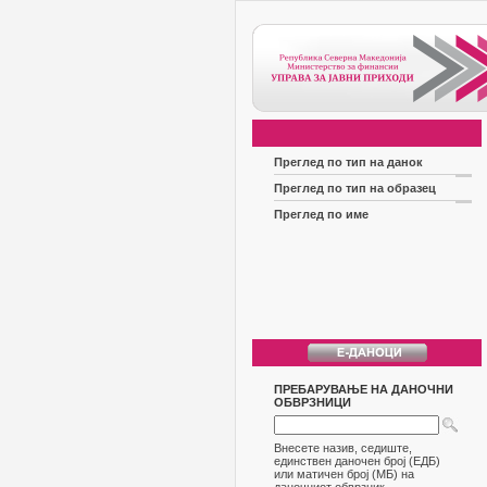
Преглед по тип на данок
Преглед по тип на образец
Преглед по име
ПРЕБАРУВАЊЕ НА ДАНОЧНИ
ОБВРЗНИЦИ
Внесете назив, седиште,
единствен даночен број (ЕДБ)
или матичен број (МБ) на