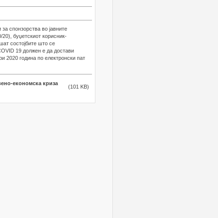
 за спонзорства во јавните
/20), буџетскиот корисник-
ешат состојбите што се
COVID 19 должен е да достави
ри 2020 година по електронски пат
твено-економска криза
(101 KB)