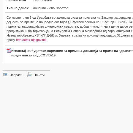
Тип на данок:
Донации и спонзорства
Согласно член 3 од Уредбата со законска сила за примена на Законот за донации и
дејности за време на вонредна состојба („Службен весник на РСМ“, бр.103/20 и 140
примател на донација во финансиски средства, добра и услуги, чија цел е да се р
предизвикани на територија на Република Северна Македонија од Коронавирусот 
Извештај образец УЈП-ИПД-БК до Управата за јавни приходи најдоца до 31 декемв
преку
http://etax.ujp.gov.mk
Извештај на буџетски корисник за примена донација за време на здравс
предизвикана од COVID-19
Испрати
|
Печати