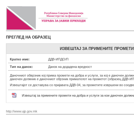
ПРЕГЛЕД НА ОБРАЗЕЦ
ИЗВЕШТАЈ ЗА ПРИМЕНИТЕ ПРОМЕТИ 
Кратко име:
ДДВ-ИПДО/П
Тип на данок:
Данок на додадена вредност
Даночниот обврзник кој прима промети на добра и услуги, за кој е даночен должн
даночен должник е даночниот обрзник примателот на прометот (образец ДДВ-И
Извештајот се доставува со пријавата ДДВ-04, за прометите извршени во соодве
Извештај за примените промети на добра и услуги за кои даночен должн
http://www.ujp.gov.mk