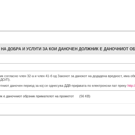
НА ДОБРА И УСЛУГИ ЗА КОИ ДАНОЧЕН ДОЛЖНИК Е ДАНОЧНИОТ О
ик согласно член 32-а и член 41-б од Законот за данокот на додадена вредност, има об
ПДО/П).
тниот даночен период за кој се однесува ДДВ-пријавата по електронски пат преку
http:
ик е даночниот обрзник примателот на прометот
(56 KB)