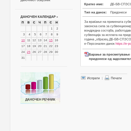
даночниот обврзник
Кратко име:
ДБ-БВ-СПЗС
Тип на данок:
Придонеси
ДАНОЧЕН КАЛЕНДАР
»
За враќање на примената субв
П
В
С
Ч
П
С
Н
законска сила за субвенциони
1
2
вондредна состојба, работода
3
4
5
6
7
8
9
субвенција за исплата на прид
година „образец ДБ-БВ-СПЗСО“
10
11
12
13
14
15
16
е-Персонален данок
https://e-
17
18
19
20
21
22
23
24
25
26
27
28
29
30
Барање за пресметување н
31
придонеси од задолжителн
Испрати
|
Печати