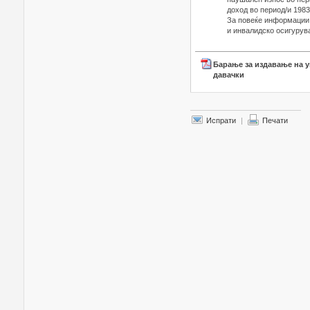
доход во период/и 1983
За повеќе информации 
и инвалидско осигурув
Барање за издавање на у
давачки
Испрати
|
Печати