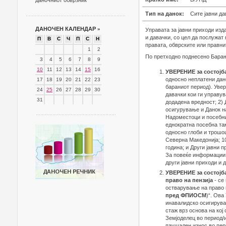
даночниот обврзник
Тип на данок:
Сите јавни да
ДАНОЧЕН КАЛЕНДАР
»
Управата за јавни приходи изд
и давачки, со цел да послужат 
П
В
С
Ч
П
С
Н
правата, обврските или правни
1
2
По претходно поднесено Барање
3
4
5
6
7
8
9
10
11
12
13
14
15
16
УВЕРЕНИЕ за состојб
односно неплатени дано
17
18
19
20
21
22
23
бараниот период). Увер
24
25
26
27
28
29
30
давачки кои ги управув
31
додадена вредност; 2) 
осигурување и Данок на
Надоместоци и посебни 
еднократна посебна так
односно глоби и трошо
Северна Македонија; 10
година; и Други јавни п
За повеќе информации 
други јавни приходи и 
УВЕРЕНИЕ за состојб
право на пензија
- се
остварување на право 
пред ФПИОСМ
)“. Ова
инавалидско осигирувањ
стаж врз основа на кој
Земјоделец во период/и
паушален износ во пер