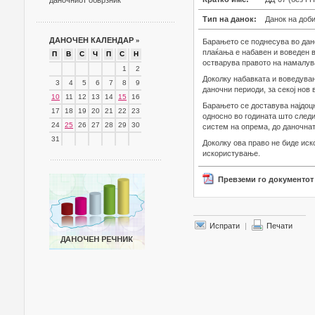
даночниот обврзник
Тип на данок:
Данок на доб
ДАНОЧЕН КАЛЕНДАР
»
Барањето се поднесува во дано
плаќања е набавен и воведен 
П
В
С
Ч
П
С
Н
остварува правото на намалув
1
2
Доколку набавката и воведува
3
4
5
6
7
8
9
даночни периоди, за секој нов
10
11
12
13
14
15
16
Барањето се доставува најдоцн
17
18
19
20
21
22
23
односно во годината што следи
24
25
26
27
28
29
30
систем на опрема, до даночна
31
Доколку ова право не биде иск
искористување.
Превземи го документот
Испрати
|
Печати