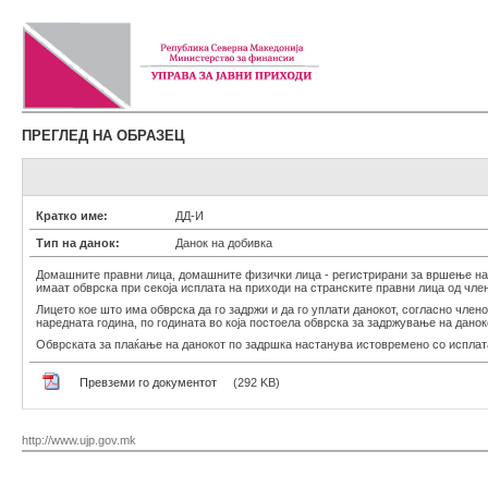
ПРЕГЛЕД НА ОБРАЗЕЦ
Кратко име:
ДД-И
Тип на данок:
Данок на добивка
Домашните правни лица, домашните физички лица - регистрирани за вршење на д
имаат обврска при секоја исплата на приходи на странските правни лица од член 
Лицето кое што има обврска да го задржи и да го уплати данокот, согласно член
наредната година, по годината во која постоела обврска за задржување на данок
Обврската за плаќање на данокот по задршка настанува истовремено со исплата
Превземи го документот
(292 KB)
http://www.ujp.gov.mk