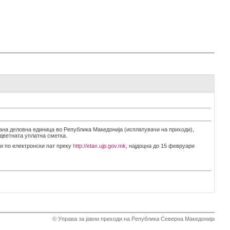
ана деловна единица во Република Македонија (исплатувачи на приходи),
одветната уплатна сметка.
ли по електронски пат преку
http://etax.ujp.gov.mk
, најдоцна до 15 февруари
© Управа за јавни приходи на Република Северна Македонија