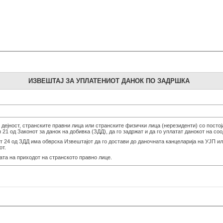
ИЗВЕШТАЈ ЗА УПЛАТЕНИОТ ДАНОК ПО ЗАДРШКА
ејност, странските правни лица или странските физички лица (нерезиденти) со постој
21 од Законот за данок на добивка (ЗДД), да го задржат и да го уплатат данокот на со
от 24 од ЗДД има обврска Извештајот да го достави до даночната канцеларија на УЈП и
от.
та на приходот на странското правно лице.