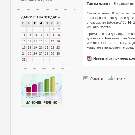
даночниот обврзник
Тип на данок:
Донации и сп
Согласно член 19 од Законот з
ДАНОЧЕН КАЛЕНДАР
»
спонзорството се должни до Уп
спонзорство (образец “УЈП-ИДС
П
В
С
Ч
П
С
Н
или спонзортво.
1
2
Примателот на донацијата и сп
3
4
5
6
7
8
9
донацијата, Решението на Мини
10
11
12
13
14
15
16
или спонзорство, Потврда за до
користење на добиените средс
17
18
19
20
21
22
23
24
25
26
27
28
29
30
Извештај за примена до
31
Испрати
|
Печати