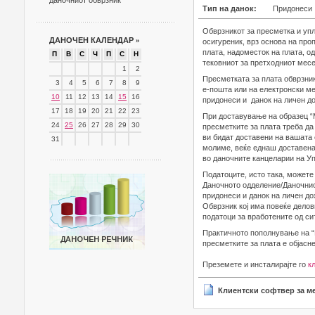
даночниот обврзник
Тип на данок:
Придонеси
Обврзникот за пресметка и упл
ДАНОЧЕН КАЛЕНДАР
»
осигуреник, врз основа на про
плата, надоместок на плата, од
П
В
С
Ч
П
С
Н
тековниот за претходниот месе
1
2
Пресметката за плата обврзник
3
4
5
6
7
8
9
е-пошта или на електронски м
10
11
12
13
14
15
16
придонеси и данок на личен до
17
18
19
20
21
22
23
При доставување на образец “
24
25
26
27
28
29
30
пресметките за плата треба да 
ви бидат доставени на вашата 
31
молиме, веќе еднаш доставенат
во даночните канцеларии на Уп
Податоците, исто така, можете 
Даночното одделение/Даночнио
придонеси и данок на личен до
Обврзник кој има повеќе дело
податоци за вработените од си
Практичното пополнување на “
пресметките за плата е објасн
Преземете и инсталирајте го
к
Клиентски софтвер за ме