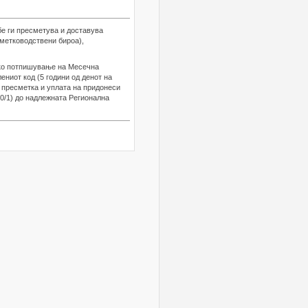
бе ги пресметува и доставува
сметководствени бироа),
нско потпишување на Месечна
ниот код (5 години од денот на
а пресметка и уплата на придонеси
0/1) до надлежната Регионална