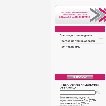
Преглед по тип на данок
Преглед по тип на образец
Преглед по име
ПРЕБАРУВАЊЕ НА ДАНОЧНИ
ОБВРЗНИЦИ
Внесете назив, седиште,
единствен даночен број (ЕДБ)
или матичен број (МБ) на