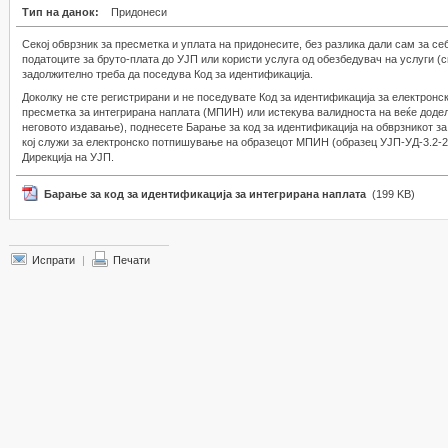
Тип на данок:
Придонеси
Секој обврзник за пресметка и уплата на придонесите, без разлика дали сам за се
податоците за бруто-плата до УЈП или користи услуга од обезбедувач на услуги (
задолжително треба да поседува Код за идентификација.
Доколку не сте регистрирани и не поседувате Код за идентификација за електро
пресметка за интегрирана наплата (МПИН) или истекува валидноста на веќе доделе
неговото издавање), поднесете Барање за код за идентификација на обврзникот з
кој служи за електронско потпишување на образецот МПИН (образец УЈП-УД-3.2-2
Дирекција на УЈП.
Барање за код за идентификација за интегрирана наплата
(199 KB)
Испрати
|
Печати