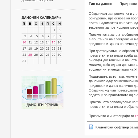
даночниот обврзник
Тип на данок:
Придонеси
Обврзникот за пресметка и упл
ДАНОЧЕН КАЛЕНДАР
»
осигуреник, врз основа на про
плата, надоместок на плата, од
П
В
С
Ч
П
С
Н
тековниот за претходниот месе
1
2
Пресметката за плата обврзник
3
4
5
6
7
8
9
е-пошта или на електронски м
10
11
12
13
14
15
16
придонеси и данок на личен до
17
18
19
20
21
22
23
При доставување на образец “
24
25
26
27
28
29
30
пресметките за плата треба да 
ви бидат доставени на вашата 
31
молиме, веќе еднаш доставенат
во даночните канцеларии на Уп
Податоците, исто така, можете 
Даночното одделение/Даночнио
придонеси и данок на личен до
Обврзник кој има повеќе дело
податоци за вработените од си
Практичното пополнување на “
пресметките за плата е објасн
Преземете и инсталирајте го
к
Клиентски софтвер за ме