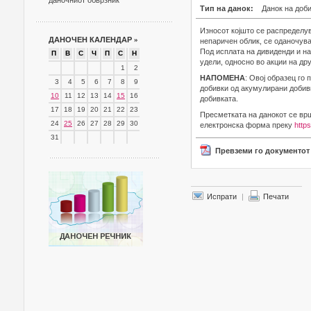
даночниот обврзник
Тип на данок:
Данок на доб
Износот којшто се распределув
ДАНОЧЕН КАЛЕНДАР
»
непаричен облик, се оданочува
Под исплата на дивиденди и на
П
В
С
Ч
П
С
Н
удели, односно во акции на др
1
2
НАПОМЕНА
: Овој образец го
3
4
5
6
7
8
9
добивки од акумулирани добивк
10
11
12
13
14
15
16
добивката.
17
18
19
20
21
22
23
Пресметката на данокот се врш
24
25
26
27
28
29
30
електронска форма преку
https
31
Превземи го документот
Испрати
|
Печати