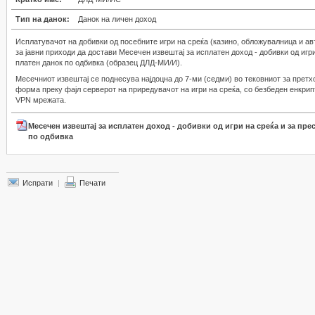
Тип на данок:
Данок на личен доход
Исплатувачот на добивки од посебните игри на среќа (казино, обложувалница и ав
за јавни приходи да достави Месечен извештај за исплатен доход - добивки од игр
платен данок по одбивка (образец ДЛД-МИ/И).
Месечниот извештај се поднесува најдоцна до 7-ми (седми) во тековниот за претх
форма преку фајл серверот на приредувачот на игри на среќа, со безбеден енкрипт
VPN мрежата.
Месечен извештај за исплатен доход - добивки од игри на среќа и за пре
по одбивка
Испрати
|
Печати