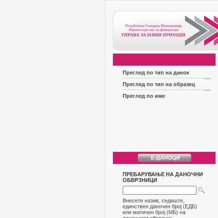
Преглед по тип на данок
Преглед по тип на образец
Преглед по име
ПРЕБАРУВАЊЕ НА ДАНОЧНИ
ОБВРЗНИЦИ
Внесете назив, седиште,
единствен даночен број (ЕДБ)
или матичен број (МБ) на