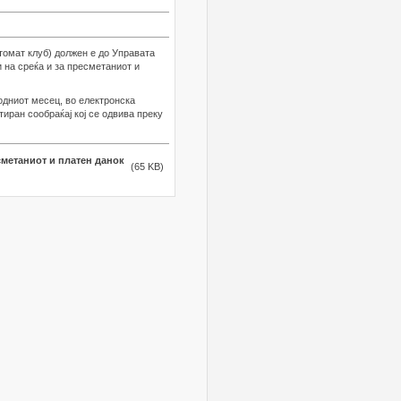
томат клуб) должен е до Управата
и на среќа и за пресметаниот и
одниот месец, во електронска
иран сообраќај кој се одвива преку
сметаниот и платен данок
(65 KB)