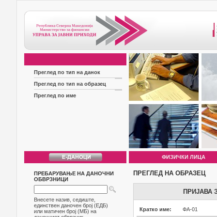
Преглед по тип на данок
Преглед по тип на образец
Преглед по име
ФИЗИЧКИ ЛИЦА
ПРЕГЛЕД НА ОБРАЗЕЦ
ПРЕБАРУВАЊЕ НА ДАНОЧНИ
ОБВРЗНИЦИ
ПРИЈАВА 
Внесете назив, седиште,
единствен даночен број (ЕДБ)
Кратко име:
ФА-01
или матичен број (МБ) на