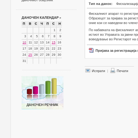
даночниот обврзник
Тип на данок:
Фискализациј
Фискалниот апарат го регистри
ДАНОЧЕН КАЛЕНДАР
»
Образецот за пријава за регис
оние кои се наведени во члено
П
В
С
Ч
П
С
Н
По набавката на фискалниот ап
1
2
истиот во Управата за јавни 
3
4
5
6
7
8
9
воведување во Регистарот на 
10
11
12
13
14
15
16
17
18
19
20
21
22
23
Пријава за регистрација
24
25
26
27
28
29
30
31
Испрати
|
Печати