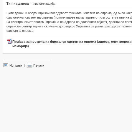
Тип на данок:
Фискализација
Сите даночни обврзници кои поседуваат фискален систем на опрема, од било как
фискалниот систем на опрема (пополнување на капацитетот или оштетување на 
на електронскиот систем, промена на адреса на деловниот објект), должни се прич
сервисен центар кој има склучено договор со Управата за јавни приходи за техн
фискална опрема.
Пријава за промена на фискален систем на опрема (адреса, електронск
меморија)
Испрати
|
Печати