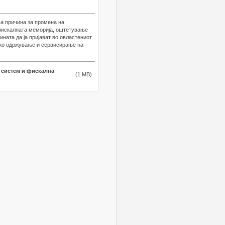
ва причина за промена на
фискалната меморија, оштетување
ината да ја пријават во овластениот
ичко одржување и сервисирање на
и систем и фискална
(1 MB)