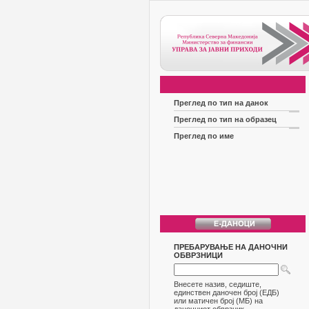
Преглед по тип на данок
Преглед по тип на образец
Преглед по име
ПРЕБАРУВАЊЕ НА ДАНОЧНИ
ОБВРЗНИЦИ
Внесете назив, седиште,
единствен даночен број (ЕДБ)
или матичен број (МБ) на