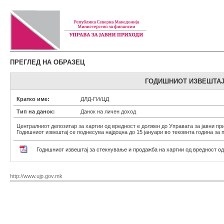
ПРЕГЛЕД НА ОБРАЗЕЦ
ГОДИШНИОТ ИЗВЕШТАЈ 
Кратко име:
ДЛД-ГИ/ЦД
Тип на данок:
Данок на личен доход
Централниот депозитар за хартии од вредност е должен до Управата за јавни пр
Годишниот извештај се поднесува најдоцна до 15 јануари во тековнта година за
Годишниот извештај за стекнување и продажба на хартии од вредност о
http://www.ujp.gov.mk