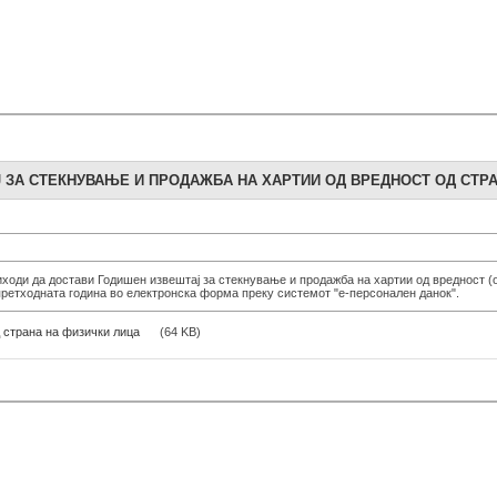
ЗА СТЕКНУВАЊЕ И ПРОДАЖБА НА ХАРТИИ ОД ВРЕДНОСТ ОД СТРА
иходи да достави Годишен извештај за стекнување и продажба на хартии од вредност (о
 претходната година во електронска форма преку системот "е-персонален данок".
д страна на физички лица
(64 KB)