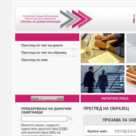
Преглед по тип на данок
Преглед по тип на образец
Преглед по име
ФИЗИЧКИ ЛИЦА
ПРЕГЛЕД НА ОБРАЗЕЦ
ПРЕБАРУВАЊЕ НА ДАНОЧНИ
ОБВРЗНИЦИ
ПРИЈАВА ЗА ЗА
Внесете назив, седиште,
единствен даночен број (ЕДБ)
Кратко име:
УЈП-УД-З.2-1
или матичен број (МБ) на