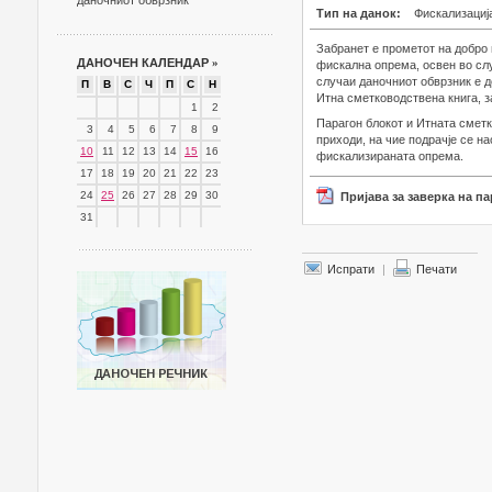
даночниот обврзник
Тип на данок:
Фискализациј
Забранет е прометот на добро 
ДАНОЧЕН КАЛЕНДАР
»
фискална опрема, освен во слу
случаи даночниот обврзник е д
П
В
С
Ч
П
С
Н
Итна сметководствена книга, з
1
2
Парагон блокот и Итната сметк
3
4
5
6
7
8
9
приходи, на чие подрачје се на
10
11
12
13
14
15
16
фискализираната опрема.
17
18
19
20
21
22
23
24
25
26
27
28
29
30
Пријава за заверка на п
31
Испрати
|
Печати