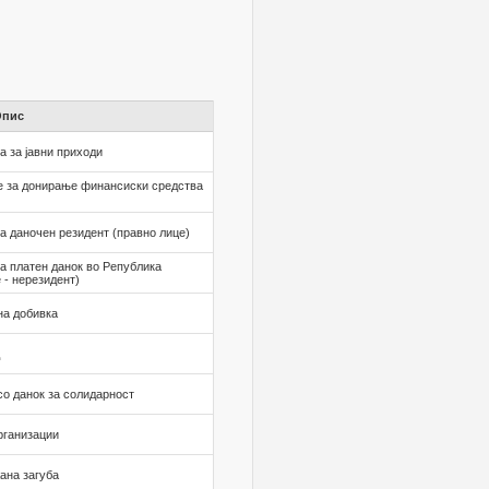
Опис
а за јавни приходи
е за донирање финансиски средства
а даночен резидент (правно лице)
а платен данок во Република
 - нерезидент)
на добивка
о данок за солидарност
рганизации
ана загуба