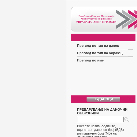
Преглед по тип на данок
Преглед по тип на образец
Преглед по име
ПРЕБАРУВАЊЕ НА ДАНОЧНИ
ОБВРЗНИЦИ
Внесете назив, седиште,
единствен даночен број (ЕДБ)
или матичен број (МБ) на