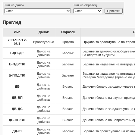
Тип на данок
Тип на образец
Преглед
Име
Данок
Образец
УЈП-ЧР-З.2-
Вработување
Пријава
Пријава за вработување во Управ
03/1
Данок на
Барање за даночно ослободувањ
БДО-ДС
Барање
добивка
на спортски субјекти
Данок на
Б-ПДР/ПЛ
Барање
Барање за издавање на потврда з
добивка
Данок на
Барање за издавање на потврда з
Б-ППД/ПЛ
Барање
добивка
Северна Македонија (правно лице
Данок на
ДБ
Биланс
Даночен биланс за оданочување 
добивка
Данок на
ДБ-ВП
Биланс
Даночен биланс на вкупен приход
добивка
Данок на
ДБ-ДС
Биланс
Даночен биланс за оданочување с
добивка
Данок на
ДБ-НП/ВП
Биланс
Даночен биланс на непрофитни о
добивка
Данок на
ДД-01
Барање
Барање за пренесување на искаж
добивка