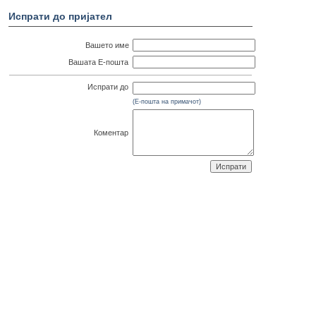
Испрати до пријател
Вашето име
Вашата Е-пошта
Испрати до
(Е-пошта на примачот)
Коментар