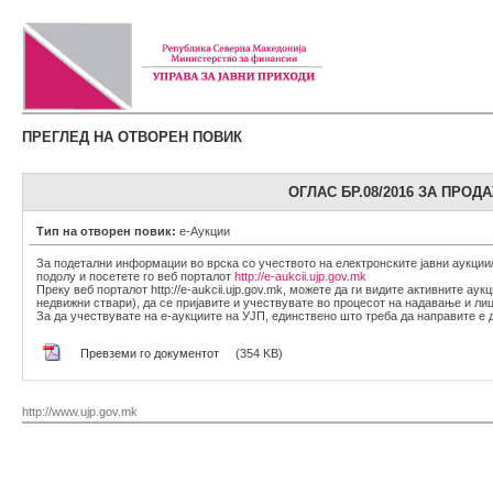
ПРЕГЛЕД НА ОТВОРЕН ПОВИК
ОГЛАС БР.08/2016 ЗА ПРО
Тип на отворен повик:
е-Аукции
За подетални информации во врска со учеството на електронските јавни аукции
подолу и посетете го веб порталот
http://e-aukcii.ujp.gov.mk
Преку веб порталот http://e-aukcii.ujp.gov.mk, можете да ги видите активните ау
недвижни ствари), да се пријавите и учествувате во процесот на надавање и лиц
За да учествувате на е-аукциите на УЈП, единствено што треба да направите е да 
Превземи го документот
(354 KB)
http://www.ujp.gov.mk