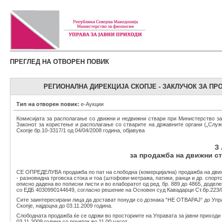
ПРЕГЛЕД НА ОТВОРЕН ПОВИК
РЕГИОНАЛНА ДИРЕКЦИЈА СКОПЈЕ - ЗАКЛУЧОК ЗА П
Тип на отворен повик:
е-Аукции
Комисијата за располагање со движни и недвижни ствари при Министерство за 
Законот за користење и располагање со стварите на државните органи („Службе
Скопје бр.10-3317/1 од 04/04/2008 година, објавува
З 
за продажба на движни ст
СЕ ОПРЕДЕЛУВА продажба по пат на слободна (комерцијална) продажба на дви
- разновидна трговска стока и тоа (штофови-метража, патики, ранци и др. спортс
описно дадена во пописни листи и во елаборатот од ред. бр. 889 до 4865, дод
со ЕДБ 4030990144649, согласно решение на Основен суд Кавадарци Ст.бр.223/0
Сите заинтересирани лица да достават понуди со дознака “НЕ ОТВАРАЈ“ до Управа
Скопје, најдоцна до 03.11.2009 година.
Слободната продажба ќе се одржи во просториите на Управата за јавни приходи - 
03.11.2009 година со почеток во 11.00 часот.