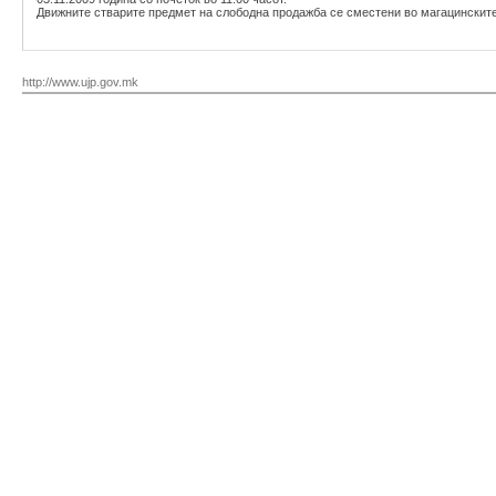
Движните стварите предмет на слободна продажба се сместени во магацински
http://www.ujp.gov.mk