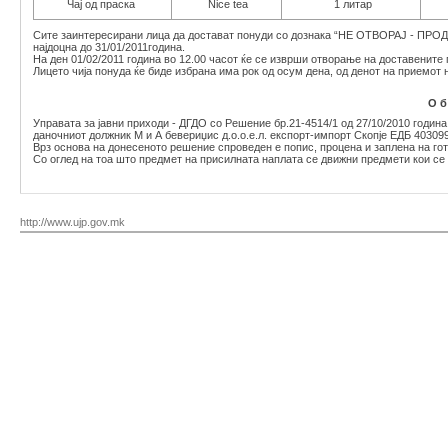
Чај од праска
Nice tea
1 литар
Сите заинтересирани лица да достават понуди со дознака “НЕ ОТВОРАЈ - ПРОДАЖ
најдоцна до 31/01/2011година.
На ден 01/02/2011 година во 12.00 часот ќе се изврши отворање на доставените 
Лицето чија понуда ќе биде избрана има рок од осум дена, од денот на приемот
О б 
Управата за јавни приходи - ДГДО со Решение бр.21-4514/1 од 27/10/2010 годин
даночниот должник М и А бевериџис д.о.о.е.л. експорт-импорт Скопје ЕДБ 40309
Врз основа на донесеното решение спроведен е попис, процена и заплена на го
Со оглед на тоа што предмет на присилната наплата се движни предмети кои се 
http://www.ujp.gov.mk