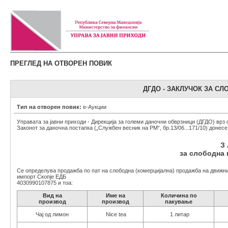
ПРЕГЛЕД НА ОТВОРЕН ПОВИК
ДГДО - ЗАКЛУЧОК ЗА С
Тип на отворен повик:
е-Аукции
Управата за јавни приходи - Дирекција за големи даночни обврзници (ДГДО) врз 
Законот за даночна постапка („Службен весник на РМ“, бр.13/06...171/10) донесе
З 
за слободна
Се определува продажба по пат на слободна (комерцијална) продажба на движни
импорт Скопје ЕДБ
4030990107875 и тоа:
Вид на
Име на
Количина по
производ
производ
пакување
Чај од лимон
Nice tea
1 литар