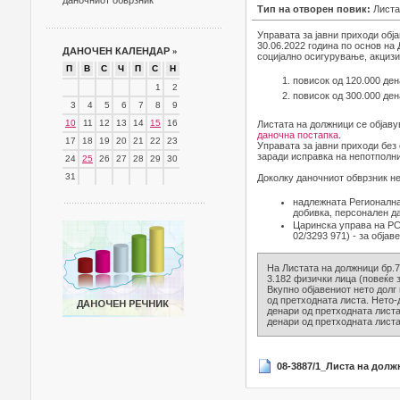
даночниот обврзник
Тип на отворен повик:
Листа
Управата за јавни приходи обј
30.06.2022 година по основ на
ДАНОЧЕН КАЛЕНДАР
»
социјално осигурување, акцизи 
П
В
С
Ч
П
С
Н
повисок од 120.000 ден
1
2
повисок од 300.000 ден
3
4
5
6
7
8
9
10
11
12
13
14
15
16
Листата на должници се објаву
даночна постапка
.
17
18
19
20
21
22
23
Управата за јавни приходи без
заради исправка на непотполни
24
25
26
27
28
29
30
31
Доколку даночниот обврзник не
надлежната Регионална
добивка, персонален д
Царинска управа на РСМ
02/3293 971) - за објав
На Листата на должници бр.7/
3.182 физички лица (повеќе з
Вкупно објавениот нето долг
од претходната листа. Нето-
денари од претходната листа
денари од претходната листа
08-3887/1_Листа на долж