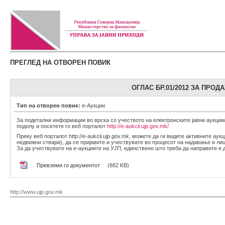
ПРЕГЛЕД НА ОТВОРЕН ПОВИК
ОГЛАС БР.01/2012 ЗА ПРО
Тип на отворен повик:
е-Аукции
За подетални информации во врска со учеството на електронските јавни аукции
подолу и посетете го веб порталот
http://e-aukcii.ujp.gov.mk/
Преку веб порталот http://e-aukcii.ujp.gov.mk, можете да ги видите активните аукц
недвижни ствари), да се пријавите и учествувате во процесот на надавање и лиц
За да учествувате на е-аукциите на УЈП, единствено што треба да направите е да 
Превземи го документот
(882 KB)
http://www.ujp.gov.mk