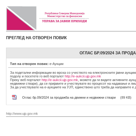
ПРЕГЛЕД НА ОТВОРЕН ПОВИК
ОГЛАС БР.09/2024 ЗА ПРО
Тип на отворен повик:
е-Аукции
За подетални информации во врска со учеството на електронските јавни аукции
подолу и посетете го веб порталот
http://e-aukcii.ujp.gov.mk
Преку веб порталот
http://e-aukcii.ujp.gov.mk
, можете да ги видите активните аук
недвижни ствари), да се пријавите и учествувате во процесот на надавање и лиц
За да учествувате на е-аукциите на УЈП, единствено што треба да направите е 
Оглас бр.09/2024 за продажба на движни и недвижни ствари
(89 KB)
http://www.ujp.gov.mk