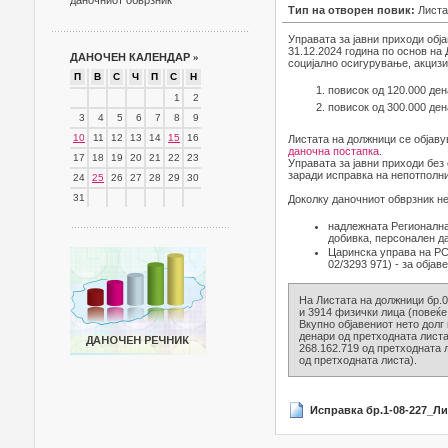
даночниот обврзник
Тип на отворен повик:
Листа
Управата за јавни приходи обј
31.12.2024 година по основ на
ДАНОЧЕН КАЛЕНДАР
»
социјално осигурување, акцизи 
П
В
С
Ч
П
С
Н
повисок од 120.000 ден
1
2
повисок од 300.000 ден
3
4
5
6
7
8
9
10
11
12
13
14
15
16
Листата на должници се објаву
даночна постапка
.
17
18
19
20
21
22
23
Управата за јавни приходи без
заради исправка на непотполни
24
25
26
27
28
29
30
31
Доколку даночниот обврзник не
надлежната Регионална
добивка, персонален д
Царинска управа на РСМ
02/3293 971) - за објав
На Листата на должници бр.0
и 3914 физички лица (повеќе 
Вкупно објавениот нето долг 
денари од претходната листа
268.162.719 од претходната л
од претходната листа).
Исправка бр.1-08-227_Ли