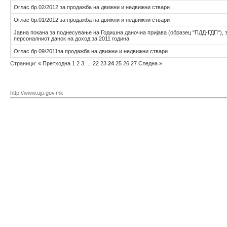
Оглас бр.02/2012 за продажба на движни и недвижни ствари
Оглас бр.01/2012 за продажба на движни и недвижни ствари
Јавна покана за поднесување на Годишна даночна пријава (образец "ПДД-ГДП"), 
персоналниот данок на доход за 2011 година
Оглас бр.09/2011за продажба на движни и недвижни ствари
Страници:
«
Претходна
1
2
3
…
22
23
24
25
26
27
Следна
»
http://www.ujp.gov.mk