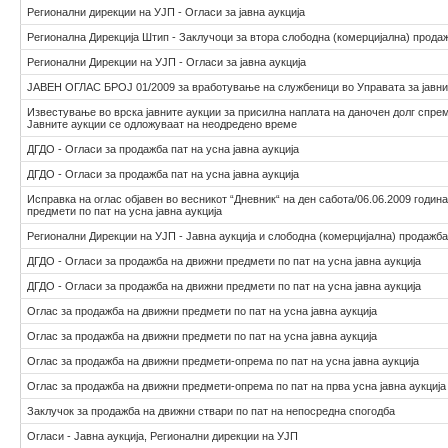
Регионални дирекции на УЈП - Огласи за јавна аукција
Регионална Дирекција Штип - Заклучоци за втора слободна (комерцијална) прода
Регионални Дирекции на УЈП - Огласи за јавна аукција
ЈАВЕН ОГЛАС БРОЈ 01/2009 за вработување на службеници во Управата за јавни
Известување во врска јавните аукции за присилна наплата на даночен долг спре
Јавните аукции се одложуваат на неодредено време
ДГДО - Огласи за продажба пат на усна јавна аукција
ДГДО - Огласи за продажба пат на усна јавна аукција
Исправка на оглас објавен во весникот “Дневник“ на ден сабота/06.06.2009 годин
предмети по пат на усна јавна аукција
Регионални Дирекции на УЈП - Јавна аукција и слободна (комерцијална) продажба
ДГДО - Огласи за продажба на движни предмети по пат на усна јавна аукција
ДГДО - Огласи за продажба на движни предмети по пат на усна јавна аукција
Оглас за продажба на движни предмети по пат на усна јавна аукција
Оглас за продажба на движни предмети по пат на усна јавна аукција
Оглас за продажба на движни предмети-опрема по пат на усна јавна аукција
Оглас за продажба на движни предмети-опрема по пат на прва усна јавна аукција
Заклучок за продажба на движни ствари по пат на непосредна спогодба
Огласи - Јавна аукција, Регионални дирекции на УЈП