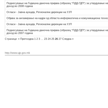
Поднесување на Годишна даночна пријава (образец “ПДД-ГДП“) за утврдување на
доход во 2008 година
Огласи - Јавна аукција, Регионални дирекции на УЈП
Објава за ангажирање на кадри од областа информатичка и комуникациона техно
Огласи - Јавна аукција, Регионални дирекции на УЈП
Поднесување на Годишна даночна пријава (образец “ПДД-ГДП“) за утврдување на
доход во 2007 година
Страници:
«
Претходна
1
2
3
…
23
24
25
26
27
Следна
»
http://www.ujp.gov.mk