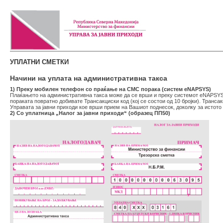
УПЛАТНИ СМЕТКИ
Начини на уплата на административна такса
1) Преку мобилен телефон со праќање на СМС порака (систем eNAPSYS)
Плаќањето на административна такса може да се врши и преку системот eNAPSYS с
пораката повратно добивате Трансакциски код (кој се состои од 10 бројки). Транс
Управата за јавни приходи кое врши прием на Вашиот поднесок, доколку за истото
2) Со уплатница „Налог за јавни приходи“ (образец ПП50)