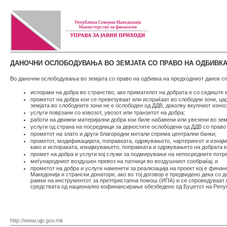
ДАНОЧНИ ОСЛОБОДУВАЊА ВО ЗЕМЈАТА СО ПРАВО НА ОДБИВКА
Во даночни ослободувања во земјата со право на одбивка на предходниот данок сп
испораки на добра во странство, ако примателот на добрата е со седиште 
прометот на добра кои се превезуваат или испраќаат во слободни зони, ца
земјата во слободните зони не е ослободен од ДДВ, доколку вкупниот изно
услуги поврзани со извозот, увозот или транзитот на добра;
работи на движни материјални добра кои биле набавени или увезени во земј
услуги од страна на посредници за дејностите ослободени од ДДВ со право
прометот на злато и други благородни метали спрема централни банки;
прометот, модификацијата, поправката, одржувањето, чартерингот и изнај
како и испораката, изнајмувањето, поправката и одржувањето на добрата 
промет на добра и услуги кој служи за подмирување на непосредните потре
меѓународниот воздушен превоз на патници во воздушниот сообраќај; и
прометот на добра и услуги наменети за реализација на проект кој е фина
Македонија и странски донатори, ако во тој договор е предвидено дека со 
рамки на инструментот за претпристапна помош (ИПА) и се спроведуваат 
средствата од национално кофинансирање обезбедено од Буџетот на Репуб
http://www.ujp.gov.mk