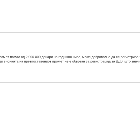
ромет помал од 2.000.000 денари на годишно ниво, може доброволно да се регистрира 
ди висината на претпоставениот промет не е обврзан за регистрација за ДДВ, што знач