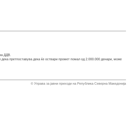
за ДДВ.
и дека претпоставува дека ќе оствари промет помал од 2.000.000 денари, може
© Управа за јавни приходи на Република Северна Македонија