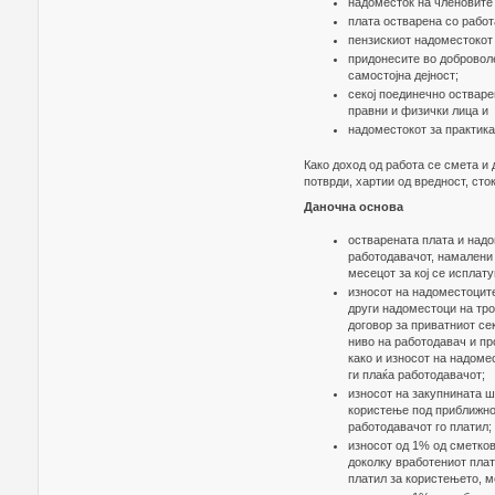
надоместок на членовите
плата остварена со работ
пензискиот надоместокот
придонесите во доброволе
самостојна дејност;
секој поединечно остваре
правни и физички лица и
надоместокот за практика
Како доход од работа се смета и 
потврди, хартии од вредност, сток
Даночна основа
остварената плата и надо
работодавачот, намалени
месецот за кој се исплату
износот на надоместоците
други надоместоци на тро
договор за приватниот се
ниво на работодавач и пр
како и износот на надоме
ги плаќа работодавачот;
износот на закупнината ш
користење под приближно е
работодавачот го платил;
износот од 1% од сметков
доколку вработениот плат
платил за користењето, м