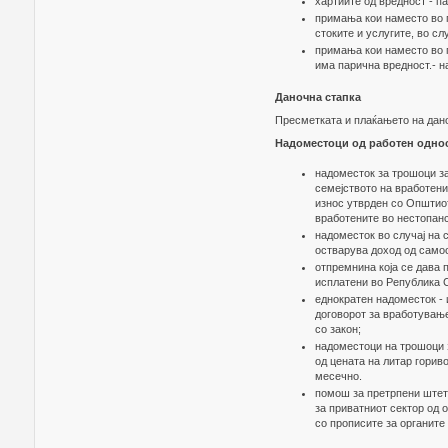
хартиите од вредност - п
примања кои наместо во п
стоките и услугите, во сл
примања кои наместо во п
има парична вредност.- н
Даночна стапка
Пресметката и плаќањето на дано
Надоместоци од работен однос
надоместок за трошоци за
семејството на вработени 
износ утврден со Општиот
вработените во нестопанс
надоместок во случај на с
остварува доход од самос
отпремнина која се дава 
исплатени во Република 
еднократен надоместок - 
договорот за вработувањ
со закон;
надоместоци на трошоци 
од цената на литар гориво
месечно.
помош за претрпени штет
за приватниот сектор од 
со прописите за органите