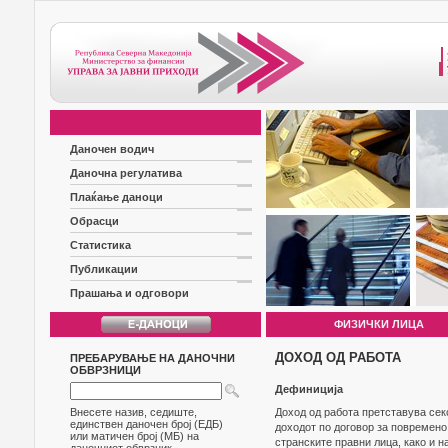
Даночен водич
Даночна регулатива
Плаќање даноци
Обрасци
Статистика
Публикации
Прашања и одговори
ФИЗИЧКИ ЛИЦА
ДОХОД ОД РАБОТА
ПРЕБАРУВАЊЕ НА ДАНОЧНИ
ОБВРЗНИЦИ
Дефиниција
Внесете назив, седиште,
Доход од работа претставува секо
единствен даночен број (ЕДБ)
доходот по договор за повремено
или матичен број (МБ) на
странските правни лица, како и н