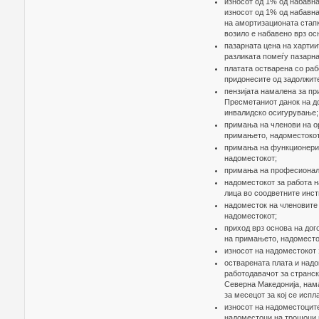
износот од 1% од набавна
износот од 1% од набавн
на амортизационaта стапк
возило е набавено врз ос
пазарната цена на хартии
разликата помеѓу пазарна
платата остварена со раб
придонесите од задолжит
пензијата намалена за п
Пресметаниот данок на до
инвалидско осигурување;
примања на членови на ор
примањето, надоместокот
примања на функционери, 
надоместокот;
примања на професионалн
надоместокот за работа н
лица во соодветните инст
надоместок на членовите 
надоместокот;
приход врз основа на дог
на примањето, надоместо
износот на надоместокот 
остварената плата и надо
работодавачот за странск
Северна Македонија, нам
за месецот за кој се испл
износот на надоместоците
надоместоци на трошоци п