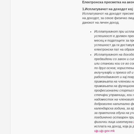
Електронска пресметка на акон
1.Исплатувачот на доходот кој
Исплатувачот на доходот пресметк
на доходот, за секое физичко ли
данокот на личен доход.
Исплатувачот при исплат
успешност
е должен прес
месец и податоците за пр
успешност да ги доставув
електронски пат на обра
Исплатувачот на доходо
предвидени со закон и с
или станови кои се во с
по друг основ; користењ
вклучувајќи и превоз од
работодавачот и кај пов
примањата на членови на
примањата на функционер
професионални спортист
стечајни управници, ко
надоместок на членовит
доброволно капитално фи
календарска година, за 
за практична обука на у
поединечно остварен при
физички лица изготвува
исплата на доход, која ј
ujp.ujp.gov.mk