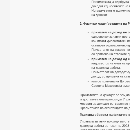
Пресметката ја одобрува 
доходот кај носителот на 
Исплатувачот е должен на
на данокот.
2.
Физичко лице (резидент на 
примател на доход во з
односно конзуларни претс
кои имаат дипломатски им
остварен од повремено в
Примателот на доходот во 
со примена на стапките п
примател на доход од 
надоместок на член на ор
на доход од работа.
Примателот на доходот од
доход, со примена на ста
или со примена на Догов
Северна Македонија има с
Примателот на доходот во земјата
ја доставува електронски до Упр
месецот за доходот остварен во 
Пресметката на аконтацијата на д
Годишна обврска на физичкот
Управата за јавни приходи изготв
доход од работа во текот на 2023