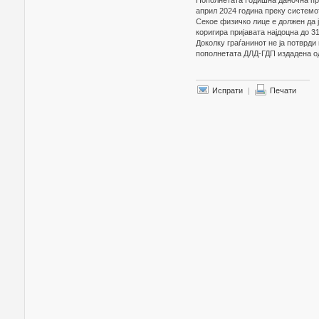
Пополнетата Годишна даночна приј
април 2024 година преку систем
Секое физичко лице е должен да ј
коригира пријавата најдоцна до 31
Доколку граѓанинот не ја потврди
пополнетата ДЛД-ГДП издадена од
Испрати
|
Печати