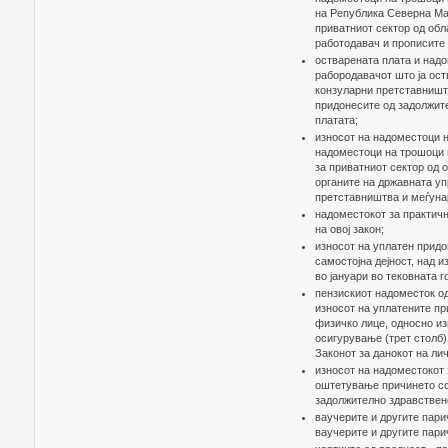
на Република Северна Мак
приватниот сектор од обл
работодавач и прописите 
остварената плата и надо
рабородавачот што ја ост
конзуларни претставништ
придонесите од задолжит
платата;
износот на надоместоци н
надоместоци на трошоци 
за приватниот сектор од 
органите на државната уп
претставништва и меѓуна
надоместокот за практичн
на овој закон;
износот на уплатен придо
самостојна дејност, над 
во јануари во тековната 
пензискиот надоместок о
износот на уплатените пр
физичко лице, односно и
осигурување (трет столб)
Законот за данокот на ли
износот на надоместокот 
оштетување причинето со
задолжително здравствено
ваучерите и другите пари
ваучерите и другите пари