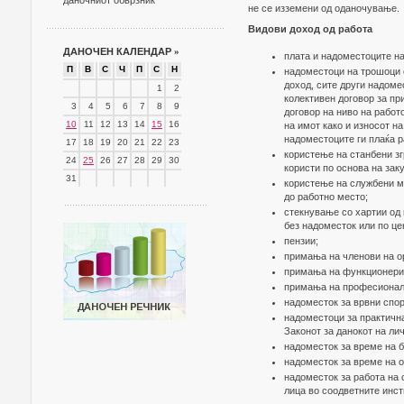
даночниот обврзник
не се изземени од оданочување.
Видови доход од работа
ДАНОЧЕН КАЛЕНДАР
»
плата и надоместоците на
П
В
С
Ч
П
С
Н
надоместоци на трошоци о
доход, сите други надоме
1
2
колективен договор за пр
3
4
5
6
7
8
9
договор на ниво на работ
10
11
12
13
14
15
16
на имот како и износот н
надоместоците ги плаќа р
17
18
19
20
21
22
23
користење на станбени зг
24
25
26
27
28
29
30
користи по основа на заку
31
користење на службени мо
до работно место;
стекнување со хартии од 
без надоместок или по це
пензии;
примања на членови на ор
примања на функционери, 
примања на професионалн
надоместок за врвни спор
надоместоци за практична
Законот за данокот на ли
надоместок за време на 
надоместок за време на о
надоместок за работа на 
лица во соодветните инст