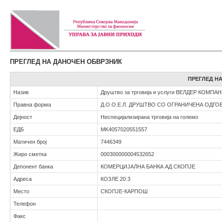
ПРЕГЛЕД НА ДАНОЧЕН ОБВРЗНИК
ПРЕГЛЕД Н
Назив
Друштво за трговија и услуги ВЕЛДЕР КОМПА
Правна форма
Д.О.О.Е.Л. ДРУШТВО СО ОГРАНИЧЕНА ОДГ
Дејност
Неспецијализирана трговија на големо
ЕДБ
MK4057020551557
Матичен број
7446349
Жиро сметка
000300000004532652
Депонент банка
КОМЕРЦИЈАЛНА БАНКА АД СКОПЈЕ
Адреса
КОЗЛЕ 20 3
Место
СКОПЈЕ-КАРПОШ
Телефон
Факс