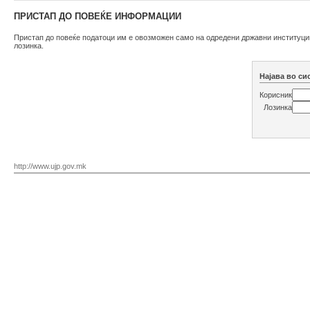
ПРИСТАП ДО ПОВЕЌЕ ИНФОРМАЦИИ
Пристап до повеќе податоци им е овозможен само на одредени државни институции
лозинка.
Најава во си
Корисник
Лозинка
http://www.ujp.gov.mk