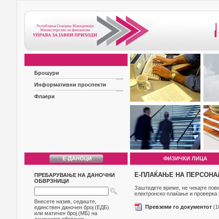
Брошури
Информативни проспекти
Флаери
ФИЗИЧКИ ЛИЦА
E-ПЛАЌАЊЕ НА ПЕРСОНА
ПРЕБАРУВАЊЕ НА ДАНОЧНИ
ОБВРЗНИЦИ
Заштедете време, не чекајте пове
електронско плаќање и проверка н
Внесете назив, седиште,
Превземи го документот
(1
единствен даночен број (ЕДБ)
или матичен број (МБ) на