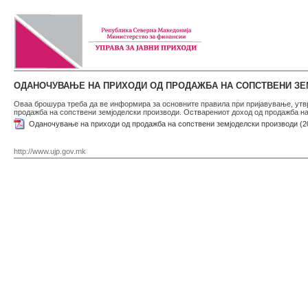
ОДАНОЧУВАЊЕ НА ПРИХОДИ ОД ПРОДАЖБА НА СОПСТВЕНИ ЗЕМ
Оваа брошура треба да ве информира за основните правила при пријавување, утврд
продажба на сопствени земјоделски производи. Остварениот доход од продажба на
Оданочување на приходи од продажба на сопствени земјоделски производи (2
http://www.ujp.gov.mk