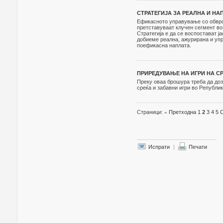
СТРАТЕГИЈА ЗА РЕАЛНА И НАП
Ефикасното управување со обврс
претставуваат клучен сегмент во
Стратегија е да се воспостават ј
добиеме реална, ажурирана и упр
поефикасна наплата.
ПРИРЕДУВАЊЕ НА ИГРИ НА СРЕ
Преку оваа брошура треба да доз
среќа и забавни игри во Републик
Страници:
«
Претходна
1
2
3
4
5
Испрати
|
Печати