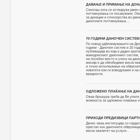
ДАВАЊЕ И ПРИМАЊЕ НА ДОНА
Секогаш кога се остварува јавен
поттикнувања се посакувани. Ова
за донации и спонзорства во јавн
даночните поттикнувања ...
70 ГОДИНИ ДАНОЧЕН СИСТЕМ
По повод одбележувањето на Дено
години - Даночен систем и 20 год
публикација во која е даден кра
македонскиот даночниот систем, 
на посебно место и улога на дан
мисија е да обезбедиме висок кв
и точно исполнување на обврскит
новитети кои ги воведуваме и на
вредности.
ОДЛОЖЕНО ПЛАЌАЊЕ НА ДА
Оваа брошура треба да Ве упати 
можноста за одложено плаќање на
ПРИХОДИ ПРЕДИЗВИЦИ ПАРТНЕ
Денес оваа институција со гордо
пристап кон даночните обврзници
висок квалитет на услуги...