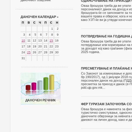
даночниот обврзник
ОДАНОЧУВАЊЕ НА ПРИХОДИ О
Оваа брошура треба да ве упати 
персоналниот данок на доход и и
брошурата ќе се запознаете за то
вашите права и обврски; кога и н
ДАНОЧЕН КАЛЕНДАР
»
како УЈП ќе ви ја утврди конечна
П
В
С
Ч
П
С
Н
1
2
3
4
5
6
7
8
9
ПОТВРДУВАЊЕ НА ГОДИШНА Д
10
11
12
13
14
15
16
Оваа брошура треба да ве упати к
потврдување или коригирање на п
17
18
19
20
21
22
23
за доходот коj како граѓанин (фи
2025 година.
24
25
26
27
28
29
30
31
ПРЕСМЕТУВАЊЕ И ПЛАЌАЊЕ Н
Со Законот за изменување и допо
бр.190/2017), од 1 јануари 2018
персонален данок на доход (ПДД
пресметка за приход и данок (е-
pdd.ujp.gov.mk...
ФЕР ТУРИЗАМ ЗАПОЧНУВА СО
Оваа брошура е наменета за физи
туристичко сместување, односно 
даночните обврзници за нивната 
данокот на личен доход, како и 