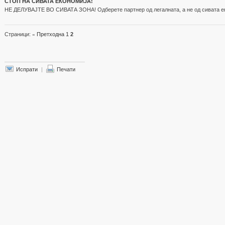
СТОП НА СИВАТА ЕКОНОМИЈА!
НЕ ДЕЛУВАЈТЕ ВО СИВАТА ЗОНА! Одберете партнер од легалната, а не од сивата еко
Страници:
«
Претходна
1
2
Испрати
|
Печати