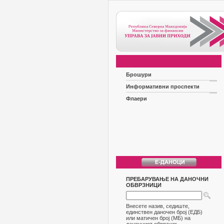
Брошури
Информативни проспекти
Флаери
ПРЕБАРУВАЊЕ НА ДАНОЧНИ
ОБВРЗНИЦИ
Внесете назив, седиште,
единствен даночен број (ЕДБ)
или матичен број (МБ) на